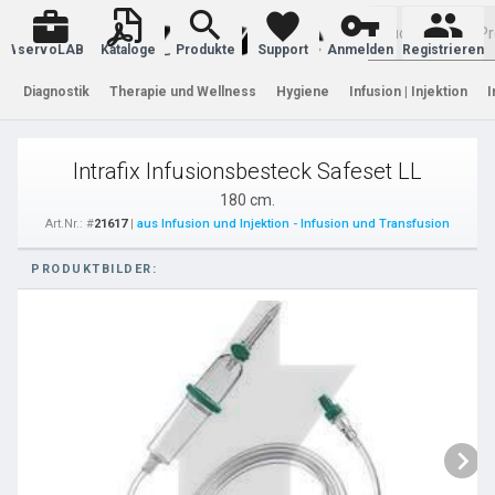
Warenkorb
servoLAB
Kataloge
Produkte
Support
Anmelden
Registrieren
Diagnostik
Therapie und Wellness
Hygiene
Infusion | Injektion
I
Intrafix Infusionsbesteck Safeset LL
180 cm.
Art.Nr.: #
21617
|
aus Infusion und Injektion - Infusion und Transfusion
PRODUKTBILDER: