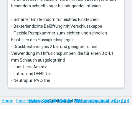
besonders schnell, sogar bei hängender Infusion.
- Scharfer Einstechdorn für leichtes Einstechen
- Bakteriendichte Belüftung mit Verschlusskappe
- Flexible Pumpkammer zum leichten und schnellen
Einstellen des Flüssigkeitsspiegels
- Druckbeständig bis 2 bar und geeignet für die
Verwendung mit Infusionspumpen, die für einen 3 x 4,1
mm Schlauch ausgelegt sind
- Luer-Lock-Ansatz
- Latex- und DEHP-frei
- Neutrapur: PVC-frei
Firmengeschichte
Karriere
Datenschutz (DSGVO)
Nutzungsbedingungen
AGB
Home
Impressum
Kontakt
©
technomed
Anfahrt
2026