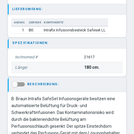
LIEFERUMFANG:
ANZAHL
GEBINDE
KOMPONENTE
1
Btl.
Intrafix Infusionsbesteck Safeset LL
SPEZIFIKATIONEN:
technomed #
21617
Länge:
180 cm.
BESCHREIBUNG:
-
B. Braun Intrafix SafeSet Infusionsgeräte besitzen eine
automatisierte Belüftung für Druck- und
Schwerkraftinfusionen. Das Kontaminationsrisiko wird
durch die bakteriendichte Belüftung am
Perfusionsschlauch gesenkt. Der spitze Einstechdorn
verbindet das Perfusions-Gerät mit dem Lösungsbehälter