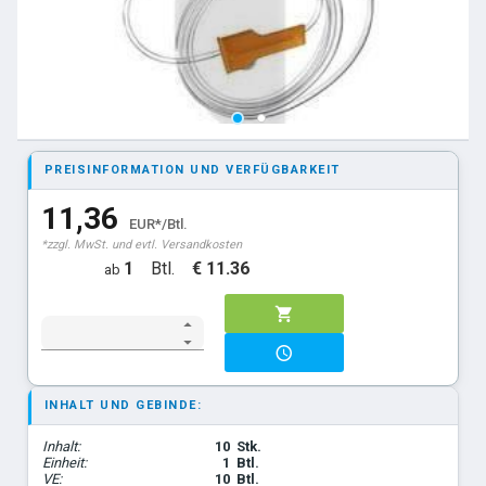
PREISINFORMATION UND VERFÜGBARKEIT
11,36
EUR*/Btl.
*zzgl. MwSt. und evtl. Versandkosten
1
Btl.
€ 11.36
ab
INHALT UND GEBINDE:
Inhalt:
10
Stk.
Einheit:
1
Btl.
VE:
10
Btl.