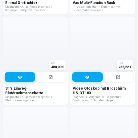
Einmal Ohrtrichter
Vac Multi-Function Rack
Diagnostik › Allgemeine Diagnostik ›
Infusion | Injektion › Blutentnahme ›
Otoskope und Ophthalmoskope
Blutentnahmesysteme
ab
ab
380,00 €
238,22 €
STY Einweg-
Video Otoskop mit Bildschirm
Blutdruckmanschette
HS-OT10X
Diagnostik › Allgemeine Diagnostik ›
Diagnostik › Allgemeine Diagnostik ›
Blutdruckmessgeräte
Otoskope und Ophthalmoskope