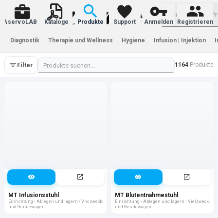
Warenkorb
servoLAB
Kataloge
Produkte
Support
Anmelden
Registrieren
Diagnostik
Therapie und Wellness
Hygiene
Infusion | Injektion
I
Filter
1164
Produkte
MT Infusionsstuhl
MT Blutentnahmestuhl
Einrichtung › Ablegen und lagern › Vielzweck-
Einrichtung › Ablegen und lagern › Vielzweck-
und Gerätewagen
und Gerätewagen