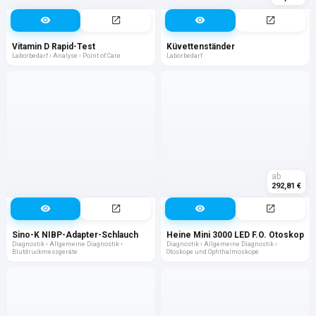
Vitamin D Rapid-Test
Küvettenständer
Laborbedarf › Analyse › Point of Care
Laborbedarf
ab
292,81 €
Sino-K NIBP-Adapter-Schlauch
Heine Mini 3000 LED F.O. Otoskop
Diagnostik › Allgemeine Diagnostik ›
Diagnostik › Allgemeine Diagnostik ›
Blutdruckmessgeräte
Otoskope und Ophthalmoskope