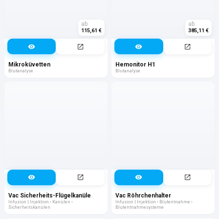
ab
ab
115,61 €
385,11 €
Mikroküvetten
Hemonitor H1
Blutanalyse
Blutanalyse
Vac Sicherheits-Flügelkanüle
Vac Röhrchenhalter
Infusion | Injektion › Kanülen ›
Infusion | Injektion › Blutentnahme ›
Sicherheitskanülen
Blutentnahmesysteme