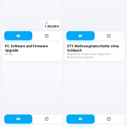
ab
1.250,00 €
PC Software and Firmware
STY Mehrwegmanschette ohne
Upgrade
Schlauch
Geräte
Diagnostik › Allgemeine Diagnostik ›
Blutdruckmessgeräte