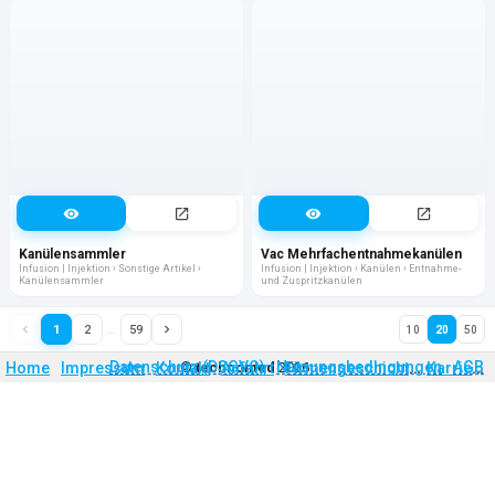
Kanülensammler
Vac Mehrfachentnahmekanülen
Infusion | Injektion › Sonstige Artikel ›
Infusion | Injektion › Kanülen › Entnahme-
Kanülensammler
und Zuspritzkanülen
…
1
2
59
10
20
50
Firmengeschichte
Karriere
Datenschutz (DSGVO)
Nutzungsbedingungen
AGB
Home
Impressum
Kontakt
©
technomed
Anfahrt
2026