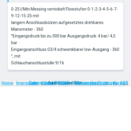
0-25 l/Min.Messing vernickelt Flowstufen 0-1-2-3-4-5-6-7-
9-12-15-25 mit
langem Anschlussbolzen aufgesetztes drehbares
Manometer - 360
°Eingangsdruck bis zu 300 bar Ausgangsdruck: 4 bar/ 4,5
bar
Eingangsanschluss G3/4 schwenkbarer low-Ausgang - 360
°, mit
Schlauchanschlusstülle 9/16
Firmengeschichte
Karriere
Datenschutz (DSGVO)
Nutzungsbedingungen
AGB
Home
Impressum
Kontakt
©
technomed
Anfahrt
2026