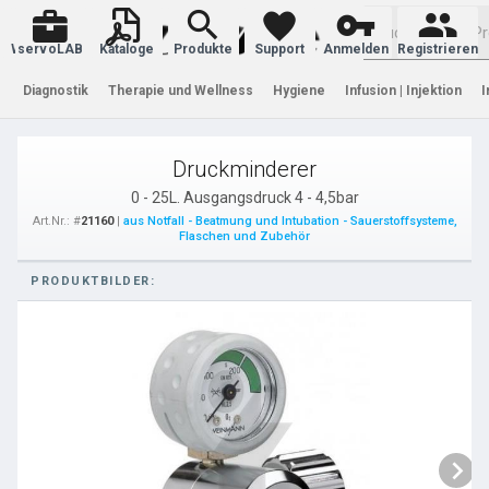
Warenkorb
servoLAB
Kataloge
Produkte
Support
Anmelden
Registrieren
Diagnostik
Therapie und Wellness
Hygiene
Infusion | Injektion
I
Druckminderer
0 - 25L. Ausgangsdruck 4 - 4,5bar
Art.Nr.: #
21160
|
aus Notfall - Beatmung und Intubation - Sauerstoffsysteme,
Flaschen und Zubehör
PRODUKTBILDER: