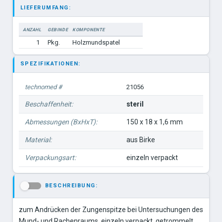
LIEFERUMFANG:
ANZAHL
GEBINDE
KOMPONENTE
1
Pkg.
Holzmundspatel
SPEZIFIKATIONEN:
technomed #
21056
Beschaffenheit:
steril
Abmessungen (BxHxT):
150 x 18 x 1,6 mm
Material:
aus Birke
Verpackungsart:
einzeln verpackt
BESCHREIBUNG:
-
zum Andrücken der Zungenspitze bei Untersuchungen des
Mund- und Rachenraums, einzeln verpackt, getrommelt,