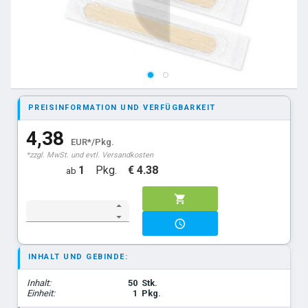
PREISINFORMATION UND VERFÜGBARKEIT
4,38
EUR*/Pkg.
*zzgl. MwSt. und evtl. Versandkosten
1
Pkg.
€ 4.38
ab
INHALT UND GEBINDE:
Inhalt:
50
Stk.
Einheit:
1
Pkg.