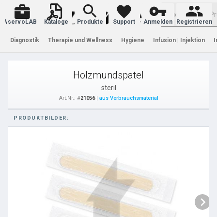
Warenkorb
servoLAB
Kataloge
Produkte
Support
Anmelden
Registrieren
Diagnostik
Therapie und Wellness
Hygiene
Infusion | Injektion
I
Holzmundspatel
steril
Art.Nr.: #
21056
|
aus Verbrauchsmaterial
PRODUKTBILDER: