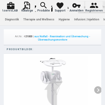
Warenkorb
servoLAB
Kataloge
Produkte
Support
Anmelden
Registrieren
Diagnostik
Therapie und Wellness
Hygiene
Infusion | Injektion
I
Art.Nr.: #
21003
|
aus Notfall - Reanimation und Überwachung -
Überwachungsmonitore
PRODUKTBILDER: