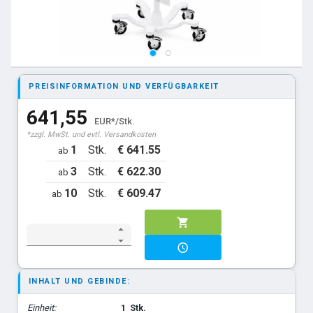
PREISINFORMATION UND VERFÜGBARKEIT
641,55
EUR*/Stk.
*zzgl. MwSt. und evtl. Versandkosten
1
Stk.
€ 641.55
ab
3
Stk.
€ 622.30
ab
10
Stk.
€ 609.47
ab
INHALT UND GEBINDE:
Einheit:
1
Stk.