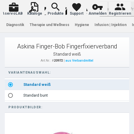
Warenkorb
servoLAB
Kataloge
Produkte
Support
Anmelden
Registrieren
Diagnostik
Therapie und Wellness
Hygiene
Infusion | Injektion
I
Askina Finger-Bob Fingerfixierverband
Standard weiß
Art.Nr.: #
20972
|
aus Verbandmittel
VARIANTENAUSWAHL:
Standard weiß
Standard bunt
PRODUKTBILDER: