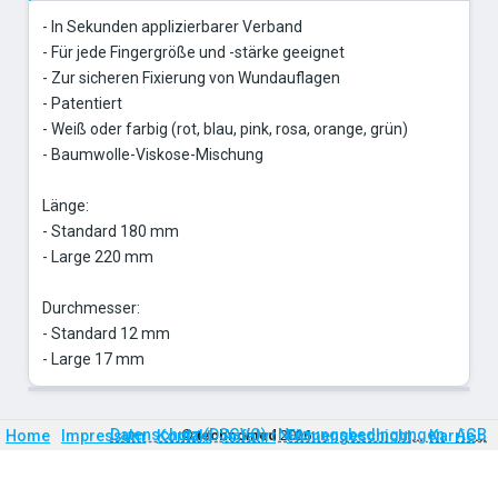
- In Sekunden applizierbarer Verband
- Für jede Fingergröße und -stärke geeignet
- Zur sicheren Fixierung von Wundauflagen
- Patentiert
- Weiß oder farbig (rot, blau, pink, rosa, orange, grün)
- Baumwolle-Viskose-Mischung
Länge:
- Standard 180 mm
- Large 220 mm
Durchmesser:
- Standard 12 mm
- Large 17 mm
Firmengeschichte
Karriere
Datenschutz (DSGVO)
Nutzungsbedingungen
AGB
Home
Impressum
Kontakt
©
technomed
Anfahrt
2026