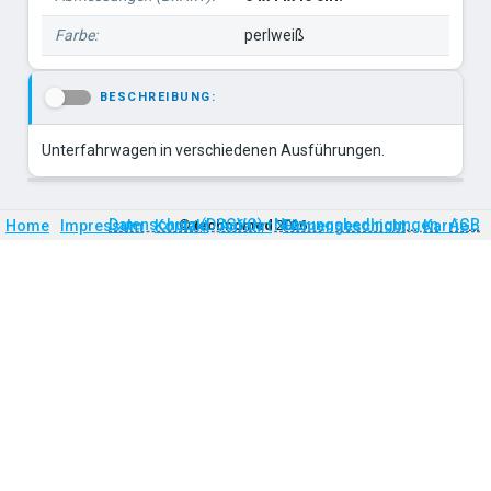
Farbe:
perlweiß
BESCHREIBUNG:
-
Unterfahrwagen in verschiedenen Ausführungen.
Firmengeschichte
Karriere
Datenschutz (DSGVO)
Nutzungsbedingungen
AGB
Home
Impressum
Kontakt
©
technomed
Anfahrt
2026