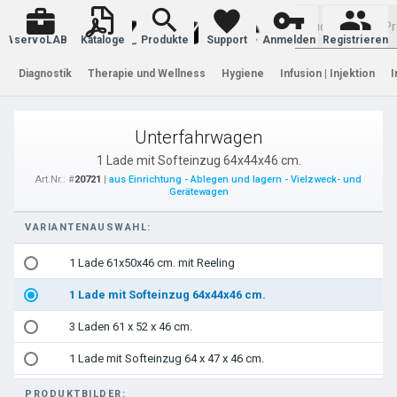
Warenkorb
servoLAB
Kataloge
Produkte
Support
Anmelden
Registrieren
Diagnostik
Therapie und Wellness
Hygiene
Infusion | Injektion
I
Unterfahrwagen
1 Lade mit Softeinzug 64x44x46 cm.
Art.Nr.: #
20721
|
aus Einrichtung - Ablegen und lagern - Vielzweck- und
Gerätewagen
VARIANTENAUSWAHL:
1 Lade 61x50x46 cm. mit Reeling
1 Lade mit Softeinzug 64x44x46 cm.
3 Laden 61 x 52 x 46 cm.
1 Lade mit Softeinzug 64 x 47 x 46 cm.
PRODUKTBILDER: