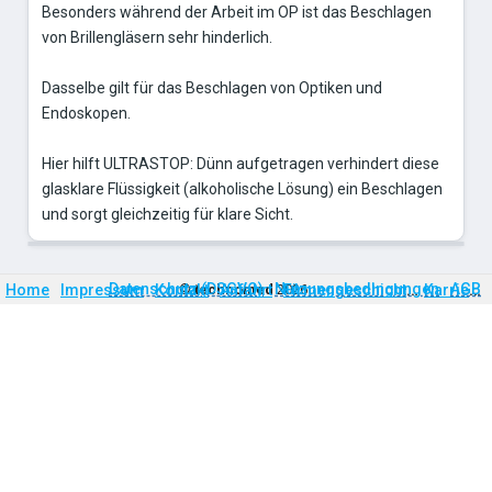
Besonders während der Arbeit im OP ist das Beschlagen
von Brillengläsern sehr hinderlich.
Dasselbe gilt für das Beschlagen von Optiken und
Endoskopen.
Hier hilft ULTRASTOP: Dünn aufgetragen verhindert diese
glasklare Flüssigkeit (alkoholische Lösung) ein Beschlagen
und sorgt gleichzeitig für klare Sicht.
Firmengeschichte
Karriere
Datenschutz (DSGVO)
Nutzungsbedingungen
AGB
Home
Impressum
Kontakt
©
technomed
Anfahrt
2026