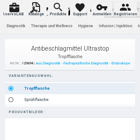
Warenkorb
servoLAB
Kataloge
Produkte
Support
Anmelden
Registrieren
Diagnostik
Therapie und Wellness
Hygiene
Infusion | Injektion
I
Antibeschlagmittel Ultrastop
Tropfflasche
Art.Nr.: #
20694
|
aus Diagnostik - Fachspezifische Diagnostik - Endoskope
VARIANTENAUSWAHL:
Tropfflasche
Sprühflasche
PRODUKTBILDER: