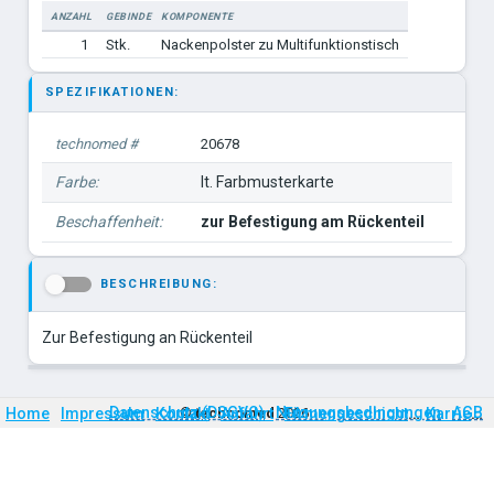
ANZAHL
GEBINDE
KOMPONENTE
1
Stk.
Nackenpolster zu Multifunktionstisch
SPEZIFIKATIONEN:
technomed #
20678
Farbe:
lt. Farbmusterkarte
Beschaffenheit:
zur Befestigung am Rückenteil
BESCHREIBUNG:
-
Zur Befestigung an Rückenteil
Firmengeschichte
Karriere
Datenschutz (DSGVO)
Nutzungsbedingungen
AGB
Home
Impressum
Kontakt
©
technomed
Anfahrt
2026