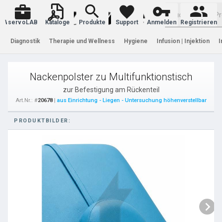
Warenkorb
servoLAB
Kataloge
Produkte
Support
Anmelden
Registrieren
Diagnostik
Therapie und Wellness
Hygiene
Infusion | Injektion
I
Nackenpolster zu Multifunktionstisch
zur Befestigung am Rückenteil
Art.Nr.: #
20678
|
aus Einrichtung - Liegen - Untersuchung höhenverstellbar
PRODUKTBILDER: