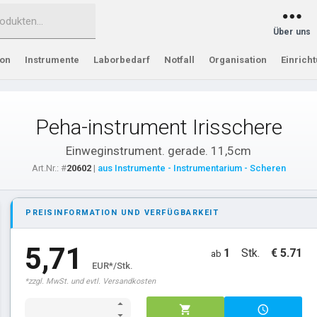
Über uns
ion
Instrumente
Laborbedarf
Notfall
Organisation
Einrich
Peha-instrument Irisschere
Einweginstrument. gerade. 11,5cm
Art.Nr.: #
20602
|
aus Instrumente - Instrumentarium - Scheren
PREISINFORMATION UND VERFÜGBARKEIT
5,71
1
Stk.
€ 5.71
ab
EUR*/Stk.
*zzgl. MwSt. und evtl. Versandkosten