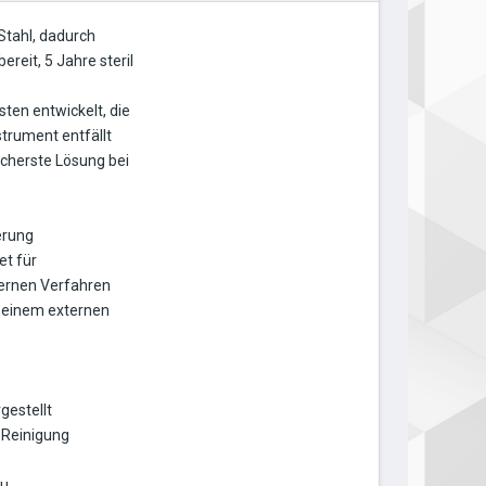
tahl, dadurch
ereit, 5 Jahre steril
en entwickelt, die
trument entfällt
icherste Lösung bei
erung
et für
ternen Verfahren
n einem externen
gestellt
 Reinigung
zu