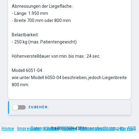
Abmessungen der Liegefläche.:
- Länge: 1.950 mm
- Breite 700 mm oder 800 mm
Belastbarkeit:
- 250 kg (max. Patientengewicht)
Höhenverstelldauer von min. bis max.: 24 sec.
Modell 6051-04:
wie unter Modell 6050-04 beschrieben, jedoch Liegenbreite
800 mm.
ZUBEHÖR:
-
Firmengeschichte
Karriere
Datenschutz (DSGVO)
Nutzungsbedingungen
AGB
Home
Impressum
Kontakt
©
technomed
Anfahrt
2026