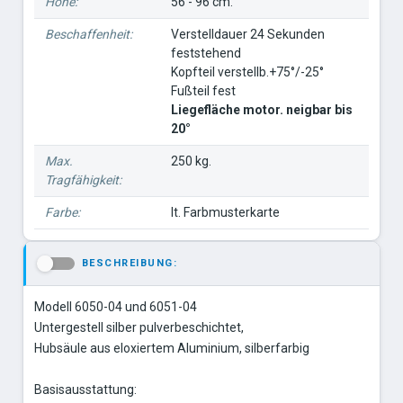
Höhe:
56 - 96 cm.
Beschaffenheit:
Verstelldauer 24 Sekunden
feststehend
Kopfteil verstellb.+75°/-25°
Fußteil fest
Liegefläche motor. neigbar bis
20°
Max.
250 kg.
Tragfähigkeit:
Farbe:
lt. Farbmusterkarte
BESCHREIBUNG:
-
Modell 6050-04 und 6051-04
Untergestell silber pulverbeschichtet,
Hubsäule aus eloxiertem Aluminium, silberfarbig
Basisausstattung: