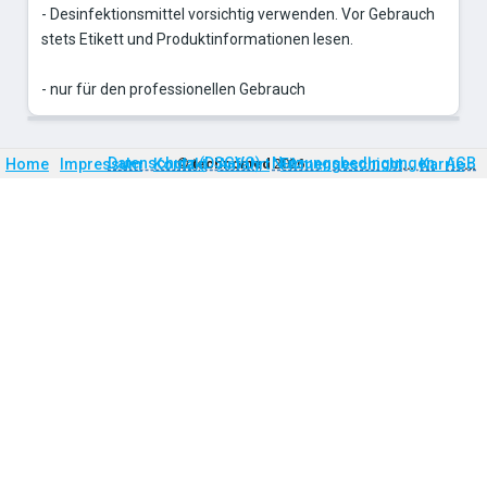
- Desinfektionsmittel vorsichtig verwenden. Vor Gebrauch
stets Etikett und Produktinformationen lesen.
- nur für den professionellen Gebrauch
Firmengeschichte
Karriere
Datenschutz (DSGVO)
Nutzungsbedingungen
AGB
Home
Impressum
Kontakt
©
technomed
Anfahrt
2026