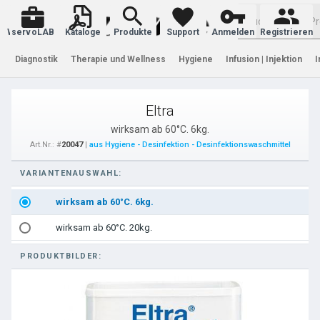
Warenkorb
servoLAB
Kataloge
Produkte
Support
Anmelden
Registrieren
Diagnostik
Therapie und Wellness
Hygiene
Infusion | Injektion
I
Eltra
wirksam ab 60°C. 6kg.
Art.Nr.: #
20047
|
aus Hygiene - Desinfektion - Desinfektionswaschmittel
VARIANTENAUSWAHL:
wirksam ab 60°C. 6kg.
wirksam ab 60°C. 20kg.
PRODUKTBILDER: