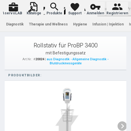
Warenkorb
servoLAB
Kataloge
Produkte
Support
Anmelden
Registrieren
Diagnostik
Therapie und Wellness
Hygiene
Infusion | Injektion
I
Rollstativ für ProBP 3400
mit Befestigungssatz
Art.Nr.: #
20024
|
aus Diagnostik - Allgemeine Diagnostik -
Blutdruckmessgeräte
PRODUKTBILDER: