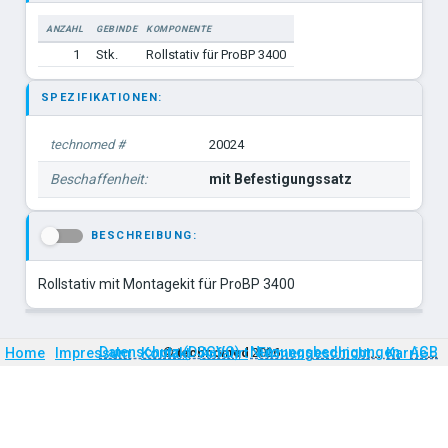
ANZAHL
GEBINDE
KOMPONENTE
1
Stk.
Rollstativ für ProBP 3400
SPEZIFIKATIONEN:
technomed #
20024
Beschaffenheit:
mit Befestigungssatz
BESCHREIBUNG:
-
Rollstativ mit Montagekit für ProBP 3400
Firmengeschichte
Karriere
Datenschutz (DSGVO)
Nutzungsbedingungen
AGB
Home
Impressum
Kontakt
©
technomed
Anfahrt
2026