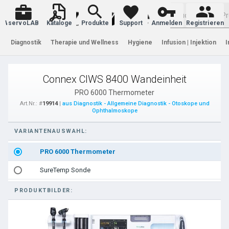
Warenkorb
servoLAB
Kataloge
Produkte
Support
Anmelden
Registrieren
Diagnostik
Therapie und Wellness
Hygiene
Infusion | Injektion
I
Connex CIWS 8400 Wandeinheit
PRO 6000 Thermometer
Art.Nr.: #
19914
|
aus Diagnostik - Allgemeine Diagnostik - Otoskope und
Ophthalmoskope
VARIANTENAUSWAHL:
PRO 6000 Thermometer
SureTemp Sonde
PRODUKTBILDER: