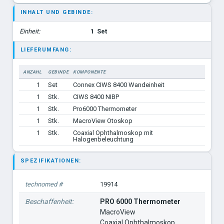
INHALT UND GEBINDE:
Einheit:
1
Set
LIEFERUMFANG:
ANZAHL
GEBINDE
KOMPONENTE
1
Set
Connex CIWS 8400 Wandeinheit
1
Stk.
CIWS 8400 NIBP
1
Stk.
Pro6000 Thermometer
1
Stk.
MacroView Otoskop
1
Stk.
Coaxial Ophthalmoskop mit
Halogenbeleuchtung
SPEZIFIKATIONEN:
technomed #
19914
Beschaffenheit:
PRO 6000 Thermometer
MacroView
Coaxial Ophthalmoskop