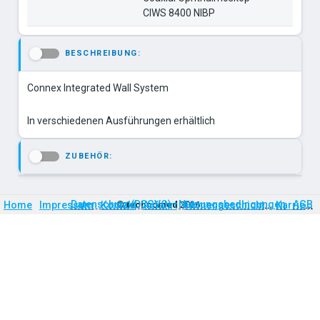
CIWS 8400 NIBP
BESCHREIBUNG:
-
Connex Integrated Wall System
ZUBEHÖR:
-
Firmengeschichte
Karriere
Datenschutz (DSGVO)
Nutzungsbedingungen
AGB
Home
Impressum
Kontakt
©
technomed
Anfahrt
2026