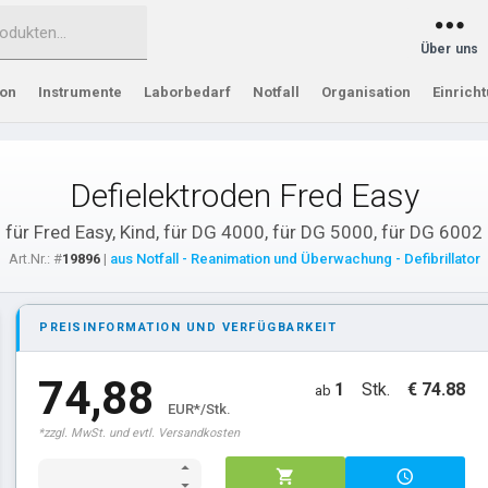
Über uns
ion
Instrumente
Laborbedarf
Notfall
Organisation
Einrich
Defielektroden Fred Easy
für Fred Easy, Kind, für DG 4000, für DG 5000, für DG 6002
Art.Nr.: #
19896
|
aus Notfall - Reanimation und Überwachung - Defibrillator
PREISINFORMATION UND VERFÜGBARKEIT
74,88
1
Stk.
€ 74.88
ab
EUR*/Stk.
*zzgl. MwSt. und evtl. Versandkosten