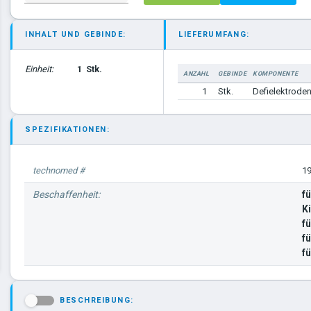
INHALT UND GEBINDE:
LIEFERUMFANG:
Einheit:
1
Stk.
ANZAHL
GEBINDE
KOMPONENTE
1
Stk.
Defielektroden
SPEZIFIKATIONEN:
technomed #
1
Beschaffenheit:
fü
K
f
f
f
BESCHREIBUNG:
-