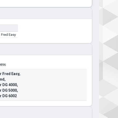
 Fred Easy
9896
r Fred Easy,
ind,
ür DG 4000,
ür DG 5000,
ür DG 6002