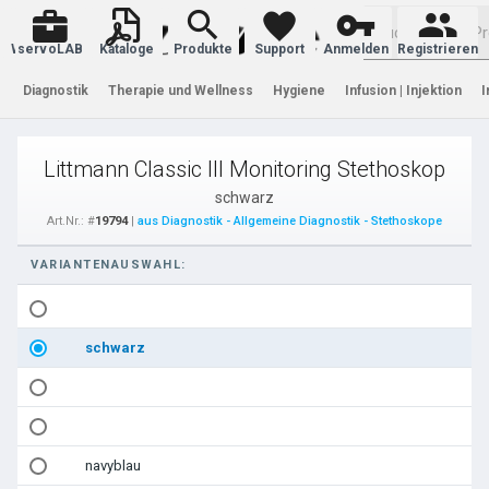
Warenkorb
servoLAB
Kataloge
Produkte
Support
Anmelden
Registrieren
Diagnostik
Therapie und Wellness
Hygiene
Infusion | Injektion
I
Littmann Classic III Monitoring Stethoskop
schwarz
Art.Nr.: #
19794
|
aus Diagnostik - Allgemeine Diagnostik - Stethoskope
VARIANTENAUSWAHL:
schwarz
navyblau