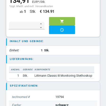
134,91
EUR*/Stk.
*zzgl. MwSt. und evtl. Versandkosten
limonengrün Bruststück: Smoke Edition
1
Stk.
€ 134.91
ab
champagner-rosé
INHALT UND GEBINDE:
Einheit:
1
Stk.
LIEFERUMFANG:
ANZAHL
GEBINDE
KOMPONENTE
1
Stk.
Littmann Classic III Monitoring Stethoskop
SPEZIFIKATIONEN:
technomed #
19794
Farbe:
schwarz