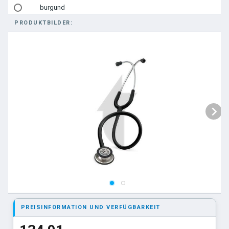
burgund
PRODUKTBILDER:
grau
zitronengelb
türkis
karibikblau
Black Edition
pflaume
rosa
hellblau
Kupfer Edition
himbeere
PREISINFORMATION UND VERFÜGBARKEIT
burgund. Bruststück: Black Edition
navyblau. Bruststück: hochglanzpoliert