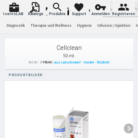
Warenkorb
servoLAB
Kataloge
Produkte
Support
Anmelden
Registrieren
Diagnostik
Therapie und Wellness
Hygiene
Infusion | Injektion
I
Cellclean
50 ml.
Art.Nr.: #
19544
|
aus Laborbedarf - Geräte - Blutbild
PRODUKTBILDER: