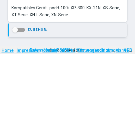
Kompatibles Gerät : pocH-100i, XP-300, KX-21N, XS-Serie,
XT-Serie, XN-L Serie, XN-Serie
ZUBEHÖR:
-
Firmengeschichte
Karriere
Datenschutz (DSGVO)
Nutzungsbedingungen
AGB
Home
Impressum
Kontakt
©
technomed
Anfahrt
2026