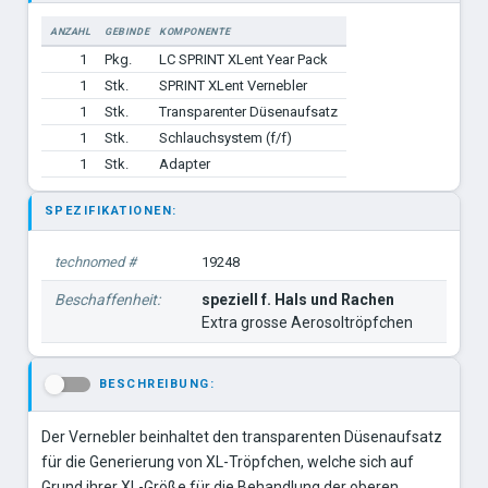
ANZAHL
GEBINDE
KOMPONENTE
1
Pkg.
LC SPRINT XLent Year Pack
1
Stk.
SPRINT XLent Vernebler
1
Stk.
Transparenter Düsenaufsatz
1
Stk.
Schlauchsystem (f/f)
1
Stk.
Adapter
SPEZIFIKATIONEN:
technomed #
19248
Beschaffenheit:
speziell f. Hals und Rachen
Extra grosse Aerosoltröpfchen
BESCHREIBUNG:
-
Der Vernebler beinhaltet den transparenten Düsenaufsatz
für die Generierung von XL-Tröpfchen, welche sich auf
Grund ihrer XL-Größe für die Behandlung der oberen