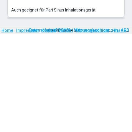
Auch geeignet für Pari Sinus Inhalationsgerät.
Firmengeschichte
Karriere
Datenschutz (DSGVO)
Nutzungsbedingungen
AGB
Home
Impressum
Kontakt
©
technomed
Anfahrt
2026