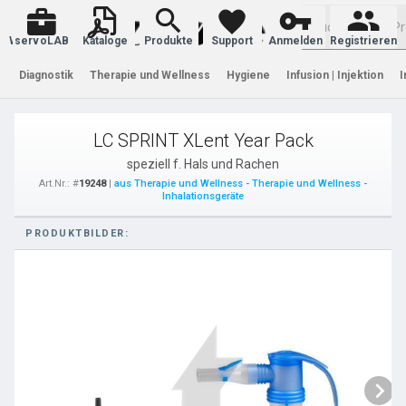
Warenkorb
servoLAB
Kataloge
Produkte
Support
Anmelden
Registrieren
Diagnostik
Therapie und Wellness
Hygiene
Infusion | Injektion
I
LC SPRINT XLent Year Pack
speziell f. Hals und Rachen
Art.Nr.: #
19248
|
aus Therapie und Wellness - Therapie und Wellness -
Inhalationsgeräte
PRODUKTBILDER: