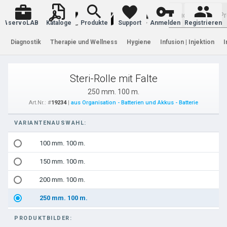
Warenkorb
servoLAB
Kataloge
Produkte
Support
Anmelden
Registrieren
Diagnostik
Therapie und Wellness
Hygiene
Infusion | Injektion
I
Steri-Rolle mit Falte
250 mm. 100 m.
Art.Nr.: #
19234
|
aus Organisation - Batterien und Akkus - Batterie
VARIANTENAUSWAHL:
100 mm. 100 m.
150 mm. 100 m.
200 mm. 100 m.
250 mm. 100 m.
PRODUKTBILDER: