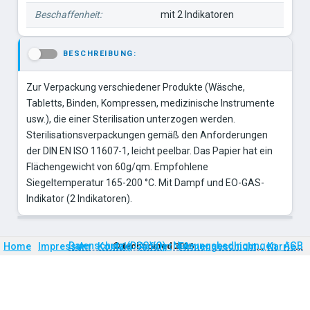
Beschaffenheit:
mit 2 Indikatoren
BESCHREIBUNG:
-
Zur Verpackung verschiedener Produkte (Wäsche,
Tabletts, Binden, Kompressen, medizinische Instrumente
usw.), die einer Sterilisation unterzogen werden.
Sterilisationsverpackungen gemäß den Anforderungen
der DIN EN ISO 11607-1, leicht peelbar. Das Papier hat ein
Flächengewicht von 60g/qm. Empfohlene
Siegeltemperatur 165-200 °C. Mit Dampf und EO-GAS-
Indikator (2 Indikatoren).
Firmengeschichte
Karriere
Datenschutz (DSGVO)
Nutzungsbedingungen
AGB
Home
Impressum
Kontakt
©
technomed
Anfahrt
2026