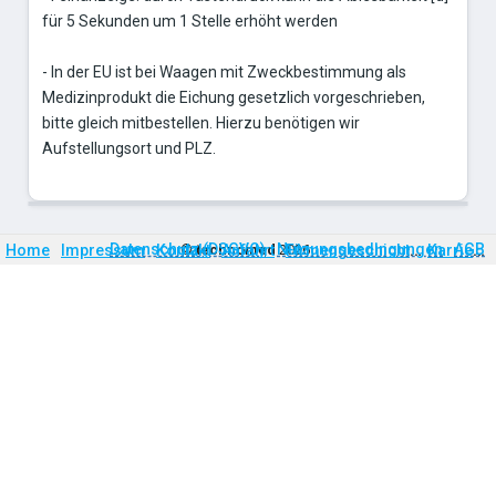
für 5 Sekunden um 1 Stelle erhöht werden
- In der EU ist bei Waagen mit Zweckbestimmung als
Medizinprodukt die Eichung gesetzlich vorgeschrieben,
bitte gleich mitbestellen. Hierzu benötigen wir
Aufstellungsort und PLZ.
Firmengeschichte
Karriere
Datenschutz (DSGVO)
Nutzungsbedingungen
AGB
Home
Impressum
Kontakt
©
technomed
Anfahrt
2026