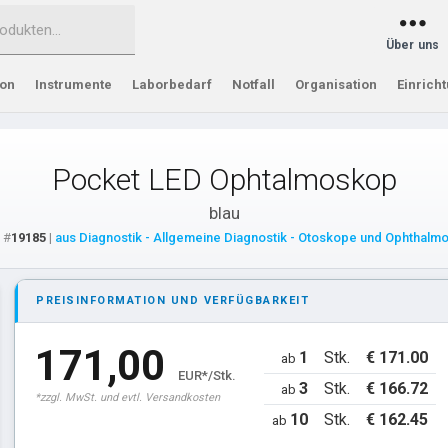
Über uns
ion
Instrumente
Laborbedarf
Notfall
Organisation
Einrich
Pocket LED Ophtalmoskop
blau
: #
19185
|
aus Diagnostik - Allgemeine Diagnostik - Otoskope und Ophthal
PREISINFORMATION UND VERFÜGBARKEIT
171,00
1
Stk.
€ 171.00
ab
EUR*/Stk.
3
Stk.
€ 166.72
ab
*zzgl. MwSt. und evtl. Versandkosten
10
Stk.
€ 162.45
ab