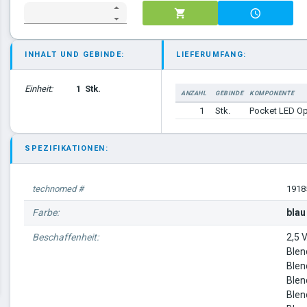
INHALT UND GEBINDE:
LIEFERUMFANG:
Einheit:
1
Stk.
ANZAHL
GEBINDE
KOMPONENTE
1
Stk.
Pocket LED O
SPEZIFIKATIONEN:
technomed #
1918
Farbe:
blau
Beschaffenheit:
2,5 V
Blen
Blen
Blen
Blen