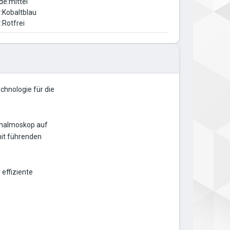
de:mittel
r:Kobaltblau
r:Rotfrei
chnologie für die
thalmoskop auf
mit führenden
 effiziente