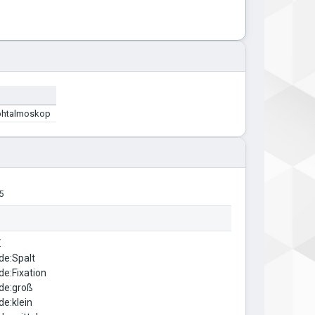
phtalmoskop
5
.
de:Spalt
de:Fixation
de:groß
de:klein