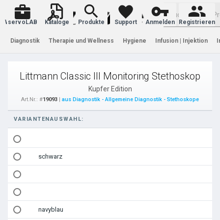
Warenkorb
servoLAB
Kataloge
Produkte
Support
Anmelden
Registrieren
Diagnostik
Therapie und Wellness
Hygiene
Infusion | Injektion
I
Littmann Classic III Monitoring Stethoskop
Kupfer Edition
Art.Nr.: #
19093
|
aus Diagnostik - Allgemeine Diagnostik - Stethoskope
VARIANTENAUSWAHL:
schwarz
navyblau