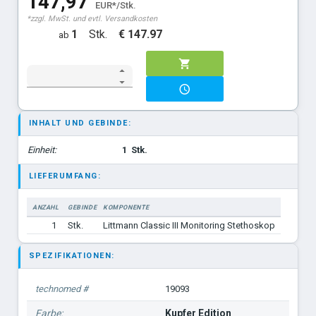
147,97
EUR*/Stk.
*zzgl. MwSt. und evtl. Versandkosten
limonengrün Bruststück: Smoke Edition
1
Stk.
€ 147.97
ab
champagner-rosé
INHALT UND GEBINDE:
Einheit:
1
Stk.
LIEFERUMFANG:
ANZAHL
GEBINDE
KOMPONENTE
1
Stk.
Littmann Classic III Monitoring Stethoskop
SPEZIFIKATIONEN:
technomed #
19093
Farbe:
Kupfer Edition