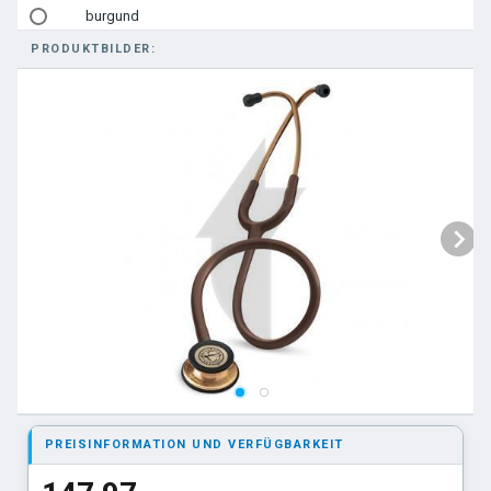
burgund
PRODUKTBILDER:
grau
zitronengelb
türkis
karibikblau
Black Edition
pflaume
rosa
hellblau
Kupfer Edition
himbeere
PREISINFORMATION UND VERFÜGBARKEIT
burgund. Bruststück: Black Edition
navyblau. Bruststück: hochglanzpoliert