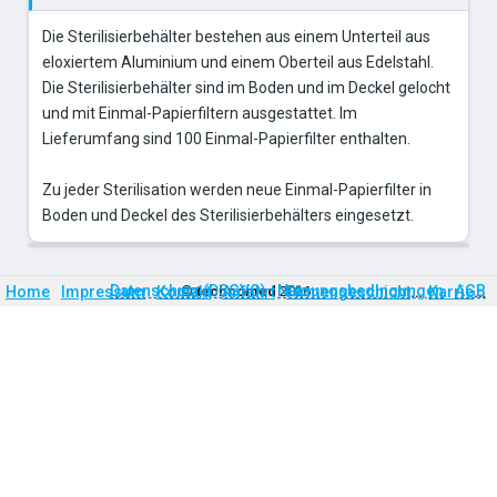
Die Sterilisierbehälter bestehen aus einem Unterteil aus
eloxiertem Aluminium und einem Oberteil aus Edelstahl.
Die Sterilisierbehälter sind im Boden und im Deckel gelocht
und mit Einmal-Papierfiltern ausgestattet. Im
Lieferumfang sind 100 Einmal-Papierfilter enthalten.
Zu jeder Sterilisation werden neue Einmal-Papierfilter in
Boden und Deckel des Sterilisierbehälters eingesetzt.
Firmengeschichte
Karriere
Datenschutz (DSGVO)
Nutzungsbedingungen
AGB
Home
Impressum
Kontakt
©
technomed
Anfahrt
2026