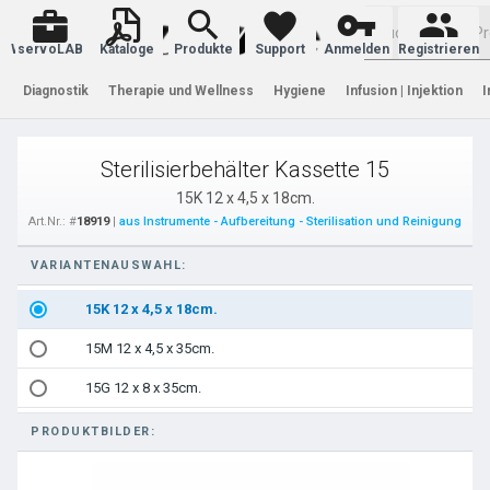
Warenkorb
servoLAB
Kataloge
Produkte
Support
Anmelden
Registrieren
Diagnostik
Therapie und Wellness
Hygiene
Infusion | Injektion
I
Sterilisierbehälter Kassette 15
15K 12 x 4,5 x 18cm.
Art.Nr.: #
18919
|
aus Instrumente - Aufbereitung - Sterilisation und Reinigung
VARIANTENAUSWAHL:
15K 12 x 4,5 x 18cm.
15M 12 x 4,5 x 35cm.
15G 12 x 8 x 35cm.
PRODUKTBILDER: