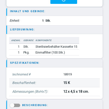
INHALT UND GEBINDE:
Einheit:
1
Stk.
LIEFERUMFANG:
ANZAHL
GEBINDE
KOMPONENTE
1
Stk.
Sterilisierbehälter Kassette 15
1
Pkg.
Einmalfilter (100 Stk.)
SPEZIFIKATIONEN:
technomed #
18919
Beschaffenheit:
15 K
Abmessungen (BxHxT):
12 x 4,5 x 18 cm.
BESCHREIBUNG:
-