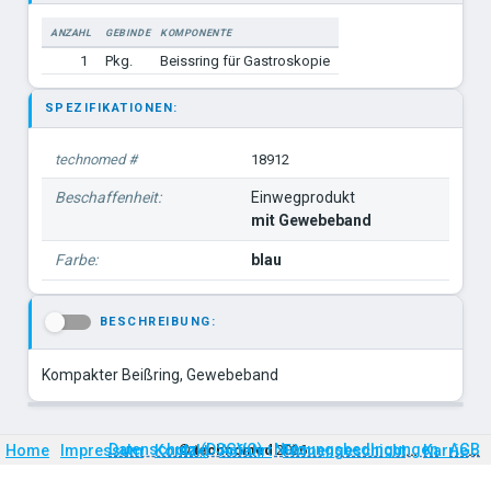
ANZAHL
GEBINDE
KOMPONENTE
1
Pkg.
Beissring für Gastroskopie
SPEZIFIKATIONEN:
technomed #
18912
Beschaffenheit:
Einwegprodukt
mit Gewebeband
Farbe:
blau
BESCHREIBUNG:
-
Kompakter Beißring, Gewebeband
Firmengeschichte
Karriere
Datenschutz (DSGVO)
Nutzungsbedingungen
AGB
Home
Impressum
Kontakt
©
technomed
Anfahrt
2026