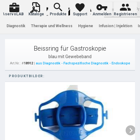
Warenkorb
servoLAB
Kataloge
Produkte
Support
Anmelden
Registrieren
Diagnostik
Therapie und Wellness
Hygiene
Infusion | Injektion
I
Beissring für Gastroskopie
blau mit Gewebeband
Art.Nr.: #
18912
|
aus Diagnostik - Fachspezifische Diagnostik - Endoskope
PRODUKTBILDER: