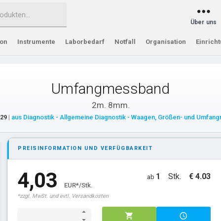
Über uns
ion
Instrumente
Laborbedarf
Notfall
Organisation
Einrich
Umfangmessband
2m. 8mm.
29
|
aus Diagnostik - Allgemeine Diagnostik - Waagen, Größen- und Umfan
PREISINFORMATION UND VERFÜGBARKEIT
4,03
1
Stk.
€ 4.03
ab
EUR*/Stk.
*zzgl. MwSt. und evtl. Versandkosten