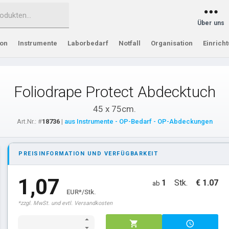
Über uns
ion
Instrumente
Laborbedarf
Notfall
Organisation
Einrich
Foliodrape Protect Abdecktuch
45 x 75cm.
Art.Nr.: #
18736
|
aus Instrumente - OP-Bedarf - OP-Abdeckungen
PREISINFORMATION UND VERFÜGBARKEIT
1,07
1
Stk.
€ 1.07
ab
EUR*/Stk.
*zzgl. MwSt. und evtl. Versandkosten