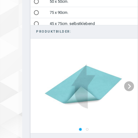
50 x 50cm.
75 x 90cm.
45 x 75cm. selbstklebend
PRODUKTBILDER:
50x50cm. selbstklebend
75 x 90cm. selbstklebend