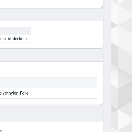
otect Abdecktuch
olyethylen-Folie
r