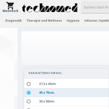
Warenkorb
Diagnostik
Therapie und Wellness
Hygiene
Infusion | Injekt
VARIANTENAUSWAHL:
37,5 x 45cm
45 x 75cm.
50 x 50mm.