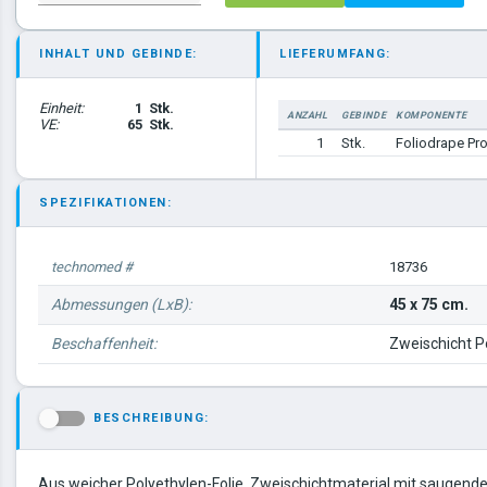
INHALT UND GEBINDE:
LIEFERUMFANG:
Einheit:
1
Stk.
ANZAHL
GEBINDE
KOMPONENTE
VE:
65
Stk.
1
Stk.
Foliodrape Pr
SPEZIFIKATIONEN:
technomed #
18736
Abmessungen (LxB):
45 x 75 cm.
Beschaffenheit:
Zweischicht P
BESCHREIBUNG:
-
Aus weicher Polyethylen-Folie, Zweischichtmaterial mit saugende