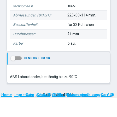
technomed #
18653
Abmessungen (BxHxT):
225x60x114 mm.
Beschaffenheit:
für 32 Röhrchen
Durchmesser:
21 mm.
Farbe:
blau.
BESCHREIBUNG:
-
ABS Laborständer, beständig bis zu 90°C
Firmengeschichte
Karriere
Datenschutz (DSGVO)
Nutzungsbedingungen
AGB
Home
Impressum
Kontakt
©
technomed
Anfahrt
2026