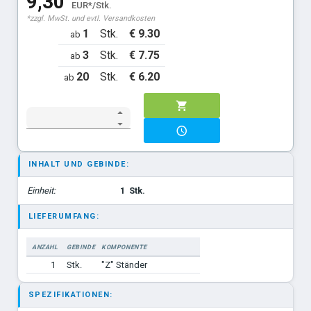
9,30
EUR*/Stk.
*zzgl. MwSt. und evtl. Versandkosten
1
Stk.
€ 9.30
ab
3
Stk.
€ 7.75
ab
20
Stk.
€ 6.20
ab
INHALT UND GEBINDE:
Einheit:
1
Stk.
LIEFERUMFANG:
ANZAHL
GEBINDE
KOMPONENTE
1
Stk.
"Z" Ständer
SPEZIFIKATIONEN: