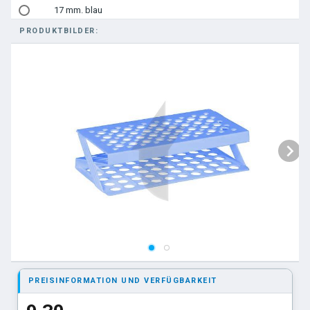
17 mm. blau
PRODUKTBILDER:
17 mm. grün
17 mm. gelb
17 mm. rosa
17 mm. weiß
21mm. gelb.
21mm. blau.
21mm. weiss.
PREISINFORMATION UND VERFÜGBARKEIT