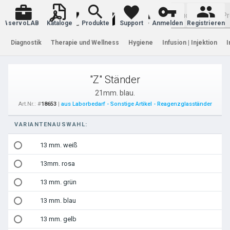
Warenkorb
servoLAB
Kataloge
Produkte
Support
Anmelden
Registrieren
Diagnostik
Therapie und Wellness
Hygiene
Infusion | Injektion
I
"Z" Ständer
21mm. blau.
Art.Nr.: #
18653
|
aus Laborbedarf - Sonstige Artikel - Reagenzglasständer
VARIANTENAUSWAHL:
13 mm. weiß
13mm. rosa
13 mm. grün
13 mm. blau
13 mm. gelb