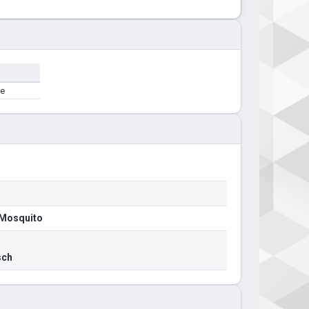
me
-Mosquito
sch