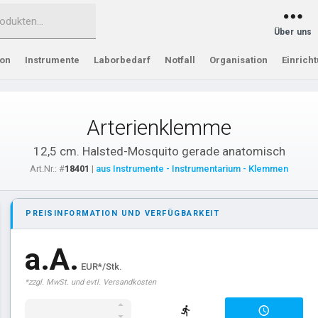
Über uns
ion
Instrumente
Laborbedarf
Notfall
Organisation
Einrich
Arterienklemme
12,5 cm. Halsted-Mosquito gerade anatomisch
Art.Nr.: #
18401
|
aus Instrumente - Instrumentarium - Klemmen
PREISINFORMATION UND VERFÜGBARKEIT
a.A.
EUR*/Stk.
*zzgl. MwSt. und evtl. Versandkosten