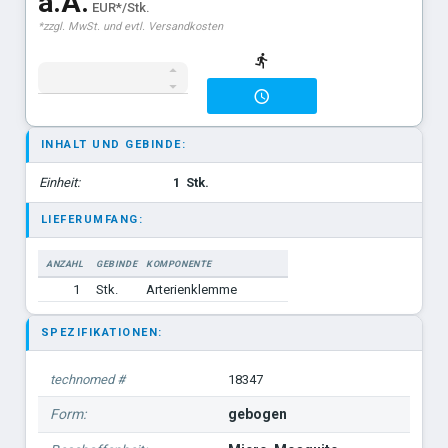
a.A.
EUR*/Stk.
*zzgl. MwSt. und evtl. Versandkosten
Dandy anatomisch gebogen 14 cm.
Pean grazil anatomisch gebogen 14 cm.
Sarot anatomisch gebogen 24 cm.
Crafoord anatomisch gebogen 24 cm.
INHALT UND GEBINDE:
Rochester-Pèan anatomisch gerade 26 cm.
Einheit:
1
Stk.
LIEFERUMFANG:
ANZAHL
GEBINDE
KOMPONENTE
1
Stk.
Arterienklemme
SPEZIFIKATIONEN:
technomed #
18347
Form:
gebogen