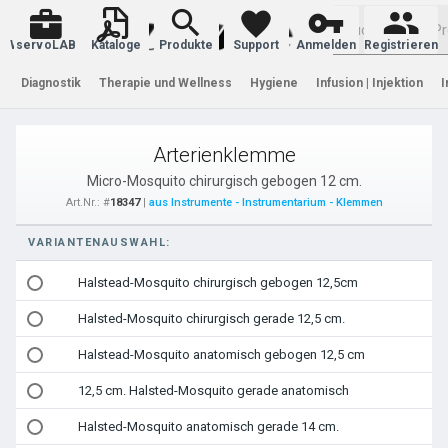
Warenkorb
servoLAB
Kataloge
Produkte
Support
Anmelden
Registrieren
Diagnostik
Therapie und Wellness
Hygiene
Infusion | Injektion
I
Arterienklemme
Micro-Mosquito chirurgisch gebogen 12 cm.
Art.Nr.: #
18347
|
aus Instrumente - Instrumentarium - Klemmen
VARIANTENAUSWAHL:
Halstead-Mosquito chirurgisch gebogen 12,5cm
Halsted-Mosquito chirurgisch gerade 12,5 cm.
Halstead-Mosquito anatomisch gebogen 12,5 cm
12,5 cm. Halsted-Mosquito gerade anatomisch
Halsted-Mosquito anatomisch gerade 14 cm.