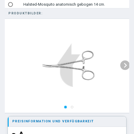
Halsted-Mosquito anatomisch gebogen 14 cm.
PRODUKTBILDER:
Hartmann gebogen 10 cm.
Hartmann anatomisch gerade 10 cm.
Micro-Mosquito chirurgisch gebogen 12 cm.
chirurgisch gerade Micro-Mosquito 12 cm.
Micro-Mosquito anatomisch gerade 10 cm.
Micro-Mosquito anatomisch gerade 12 cm.
anatomisch gebogen Micro-Mosquito 12 cm.
Ochsner-Kocher chirurgisch gerade 14 cm.
Ochsner-Kocher chirurgisch gerade 16 cm.
Mosquito-Dandy seitlich gebogen anatomisch
PREISINFORMATION UND VERFÜGBARKEIT
KELLY-RANKIN gerade
Rochester-Pèan anatomisch gerade 18 cm.