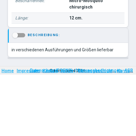
Beschaffenheit:
Micro-Mosquito
chirurgisch
Länge:
12 cm.
BESCHREIBUNG:
-
in verschiedenen Ausführungen und Größen lieferbar
Firmengeschichte
Karriere
Datenschutz (DSGVO)
Nutzungsbedingungen
AGB
Home
Impressum
Kontakt
©
technomed
Anfahrt
2026