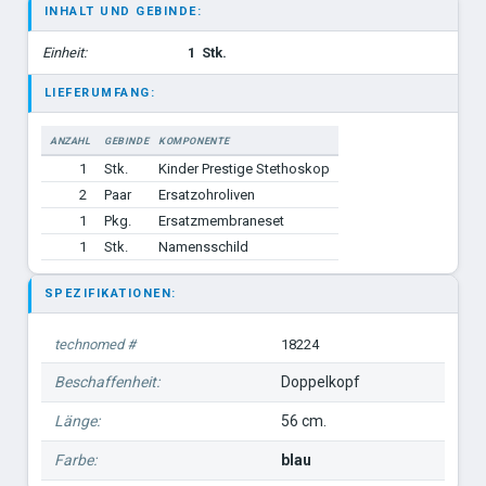
INHALT UND GEBINDE:
Einheit:
1
Stk.
LIEFERUMFANG:
ANZAHL
GEBINDE
KOMPONENTE
1
Stk.
Kinder Prestige Stethoskop
2
Paar
Ersatzohroliven
1
Pkg.
Ersatzmembraneset
1
Stk.
Namensschild
SPEZIFIKATIONEN:
technomed #
18224
Beschaffenheit:
Doppelkopf
Länge:
56 cm.
Farbe:
blau