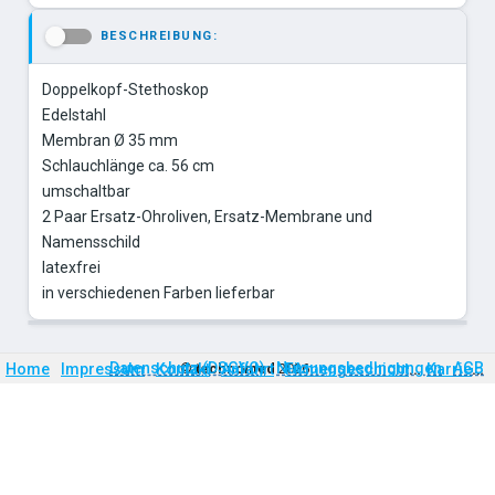
BESCHREIBUNG:
-
Doppelkopf-Stethoskop
Edelstahl
Membran Ø 35 mm
Schlauchlänge ca. 56 cm
umschaltbar
2 Paar Ersatz-Ohroliven, Ersatz-Membrane und
Namensschild
latexfrei
Firmengeschichte
Karriere
Datenschutz (DSGVO)
Nutzungsbedingungen
AGB
Home
Impressum
Kontakt
©
technomed
Anfahrt
2026