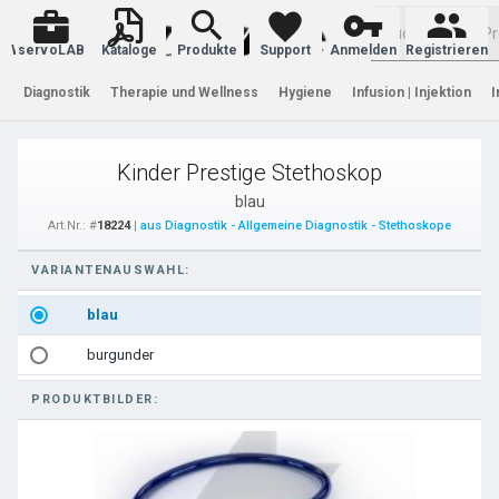
Warenkorb
servoLAB
Kataloge
Produkte
Support
Anmelden
Registrieren
Diagnostik
Therapie und Wellness
Hygiene
Infusion | Injektion
I
Kinder Prestige Stethoskop
blau
Art.Nr.: #
18224
|
aus Diagnostik - Allgemeine Diagnostik - Stethoskope
VARIANTENAUSWAHL:
blau
burgunder
PRODUKTBILDER: