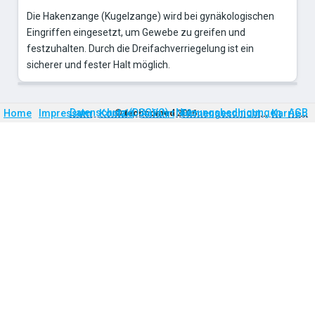
Die Hakenzange (Kugelzange) wird bei gynäkologischen
Eingriffen eingesetzt, um Gewebe zu greifen und
festzuhalten. Durch die Dreifachverriegelung ist ein
sicherer und fester Halt möglich.
Firmengeschichte
Karriere
Datenschutz (DSGVO)
Nutzungsbedingungen
AGB
Home
Impressum
Kontakt
©
technomed
Anfahrt
2026