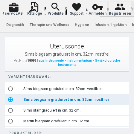
Warenkorb
servoLAB
Kataloge
Produkte
Support
Anmelden
Registrieren
Diagnostik
Therapie und Wellness
Hygiene
Infusion | Injektion
I
Uterussonde
Sims biegsam graduiert in cm. 32cm. rostfrei
Art.Nr.: #
18093
|
aus Instrumente - Instrumentarium - Gynäkologische
Instrumente
VARIANTENAUSWAHL:
Sims biegsam graduiert incm. 32cm. versilbert
Sims biegsam graduiert in cm. 32cm. rostfrei
Sims starr graduiert in cm. 32 cm.
Martin biegsam graduiert in cm. 32 cm.
PRODUKTBILDER: