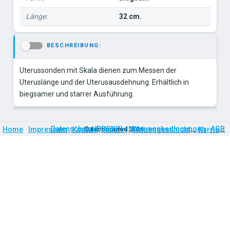
Länge:
32 cm.
BESCHREIBUNG:
-
Uterussonden mit Skala dienen zum Messen der
Uteruslänge und der Uterusausdehnung. Erhältlich in
Firmengeschichte
Karriere
Datenschutz (DSGVO)
Nutzungsbedingungen
AGB
Home
Impressum
Kontakt
©
technomed
Anfahrt
2026