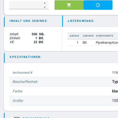
INHALT UND GEBINDE:
LIEFERUMFANG:
Inhalt:
500
Stk.
ANZAHL
GEBINDE
KOMPONENTE
Einheit:
1
Btl.
VE:
22
Btl.
1
Btl.
Pipettenspitze
SPEZIFIKATIONEN:
technomed #
113
Beschaffenheit:
Typ
Farbe:
bla
Größe:
100