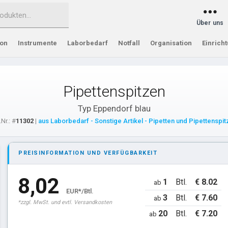
Über uns
ion
Instrumente
Laborbedarf
Notfall
Organisation
Einrich
Pipettenspitzen
Typ Eppendorf blau
.Nr.: #
11302
|
aus Laborbedarf - Sonstige Artikel - Pipetten und Pipettenspi
PREISINFORMATION UND VERFÜGBARKEIT
8,02
1
Btl.
€ 8.02
ab
EUR*/Btl.
3
Btl.
€ 7.60
ab
*zzgl. MwSt. und evtl. Versandkosten
20
Btl.
€ 7.20
ab