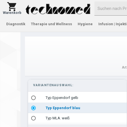
Warenkorb
Diagnostik
Therapie und Wellness
Hygiene
Infusion | Injekt
Art
VARIANTENAUSWAHL:
Typ Eppendorf gelb
Typ Eppendorf blau
Typ MLA. weiß