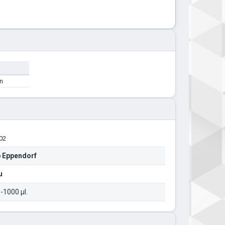
n
02
 Eppendorf
u
-1000 µl.