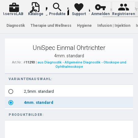
Warenkorb
servoLAB
Kataloge
Produkte
Support
Anmelden
Registrieren
Diagnostik
Therapie und Wellness
Hygiene
Infusion | Injektion
I
UniSpec Einmal Ohrtrichter
4mm. standard
Art.Nr.: #
11293
|
aus Diagnostik - Allgemeine Diagnostik - Otoskope und
Ophthalmoskope
VARIANTENAUSWAHL:
2,5mm. standard
4mm. standard
PRODUKTBILDER: