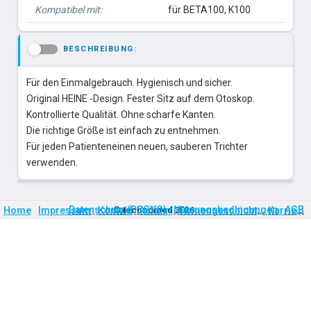
Kompatibel mit:
für BETA100, K100
BESCHREIBUNG:
-
Für den Einmalgebrauch. Hygienisch und sicher.
Original HEINE -Design. Fester Sitz auf dem Otoskop.
Kontrollierte Qualität. Ohne scharfe Kanten.
Die richtige Größe ist einfach zu entnehmen.
Für jeden Patienteneinen neuen, sauberen Trichter
verwenden.
Firmengeschichte
Karriere
Datenschutz (DSGVO)
Nutzungsbedingungen
AGB
Home
Impressum
Kontakt
©
technomed
Anfahrt
2026