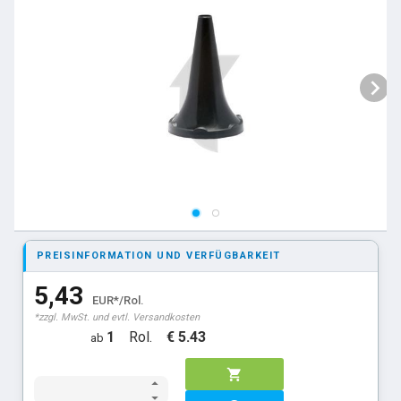
PREISINFORMATION UND VERFÜGBARKEIT
5,43
EUR*/Rol.
*zzgl. MwSt. und evtl. Versandkosten
1
Rol.
€ 5.43
ab