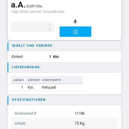
a.A.
EUR*/Ktn.
*zzgl. MwSt. und evtl. Versandkosten
INHALT UND GEBINDE:
Einheit:
1
Ktn.
LIEFERUMFANG:
ANZAHL
GEBINDE
KOMPONENTE
1
Ktn.
Pehazell
SPEZIFIKATIONEN:
technomed #
11186
Inhalt:
15 kg.