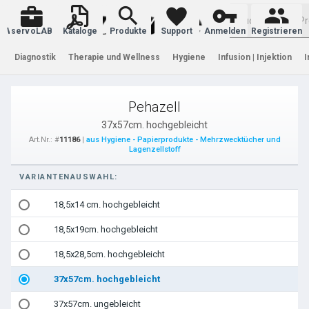
Warenkorb
servoLAB
Kataloge
Produkte
Support
Anmelden
Registrieren
Diagnostik
Therapie und Wellness
Hygiene
Infusion | Injektion
I
Pehazell
37x57cm. hochgebleicht
Art.Nr.: #
11186
|
aus Hygiene - Papierprodukte - Mehrzwecktücher und
Lagenzellstoff
VARIANTENAUSWAHL:
18,5x14 cm. hochgebleicht
18,5x19cm. hochgebleicht
18,5x28,5cm. hochgebleicht
37x57cm. hochgebleicht
37x57cm. ungebleicht