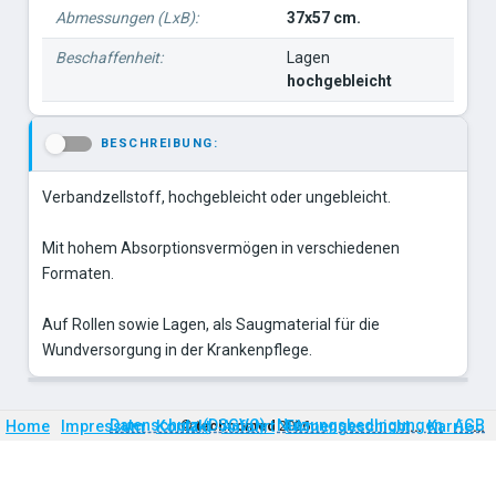
Abmessungen (LxB):
37x57 cm.
Beschaffenheit:
Lagen
hochgebleicht
BESCHREIBUNG:
-
Verbandzellstoff, hochgebleicht oder ungebleicht.
Mit hohem Absorptionsvermögen in verschiedenen
Formaten.
Auf Rollen sowie Lagen, als Saugmaterial für die
Wundversorgung in der Krankenpflege.
Firmengeschichte
Karriere
Datenschutz (DSGVO)
Nutzungsbedingungen
AGB
Home
Impressum
Kontakt
©
technomed
Anfahrt
2026