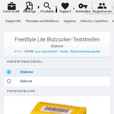
Warenkorb
servoLAB
Kataloge
Produkte
Support
Anmelden
Registrieren
Diagnostik
Therapie und Wellness
Hygiene
Infusion | Injektion
I
FreeStyle Lite Blutzucker-Teststreifen
Glukose
Art.Nr.: #
11115
|
aus Laborbedarf - Geräte - Blutzuckermessgeräte
VARIANTENAUSWAHL:
Glukose
Glukose
PRODUKTBILDER: