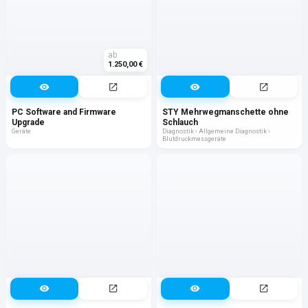
ab
1.250,00 €
PC Software and Firmware
STY Mehrwegmanschette ohne
Upgrade
Schlauch
Geräte
Diagnostik › Allgemeine Diagnostik ›
Blutdruckmessgeräte