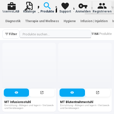
Warenkorb
servoLAB
Kataloge
Produkte
Support
Anmelden
Registrieren
Diagnostik
Therapie und Wellness
Hygiene
Infusion | Injektion
I
Filter
1164
Produkte
MT Infusionsstuhl
MT Blutentnahmestuhl
Einrichtung › Ablegen und lagern › Vielzweck-
Einrichtung › Ablegen und lagern › Vielzweck-
und Gerätewagen
und Gerätewagen