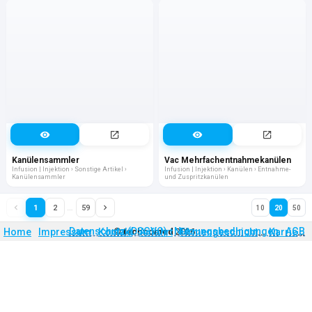
Kanülensammler
Vac Mehrfachentnahmekanülen
Infusion | Injektion › Sonstige Artikel ›
Infusion | Injektion › Kanülen › Entnahme-
Kanülensammler
und Zuspritzkanülen
…
1
2
59
10
20
50
Firmengeschichte
Karriere
Datenschutz (DSGVO)
Nutzungsbedingungen
AGB
Home
Impressum
Kontakt
©
technomed
Anfahrt
2026