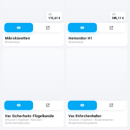
ab
ab
115,61 €
385,11 €
Mikroküvetten
Hemonitor H1
Blutanalyse
Blutanalyse
Vac Sicherheits-Flügelkanüle
Vac Röhrchenhalter
Infusion | Injektion › Kanülen ›
Infusion | Injektion › Blutentnahme ›
Sicherheitskanülen
Blutentnahmesysteme