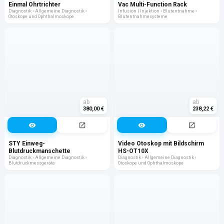
Einmal Ohrtrichter
Vac Multi-Function Rack
Diagnostik › Allgemeine Diagnostik ›
Infusion | Injektion › Blutentnahme ›
Otoskope und Ophthalmoskope
Blutentnahmesysteme
ab
ab
380,00 €
238,22 €
STY Einweg-
Video Otoskop mit Bildschirm
Blutdruckmanschette
HS-OT10X
Diagnostik › Allgemeine Diagnostik ›
Diagnostik › Allgemeine Diagnostik ›
Blutdruckmessgeräte
Otoskope und Ophthalmoskope