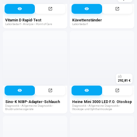
Vitamin D Rapid-Test
Küvettenständer
Laborbedarf › Analyse › Point of Care
Laborbedarf
ab
292,81 €
Sino-K NIBP-Adapter-Schlauch
Heine Mini 3000 LED F.O. Otoskop
Diagnostik › Allgemeine Diagnostik ›
Diagnostik › Allgemeine Diagnostik ›
Blutdruckmessgeräte
Otoskope und Ophthalmoskope