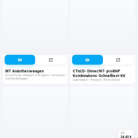
MT Anästhesiewagen
CTnI/D- Dimer/NT- proBNP
Einrichtung › Ablegen und lagern › Vielzweck-
Kombinations-Schnelltest-Kit
und Gerätewagen
Laborbedarf › Analyse › Point of Care
ab
24,43 €