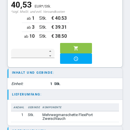
40,53
EUR*/Stk.
*zzgl. MwSt. und evtl. Versandkosten
1
Stk.
€ 40.53
ab
3
Stk.
€ 39.31
ab
10
Stk.
€ 38.50
ab
INHALT UND GEBINDE:
Einheit:
1
Stk.
LIEFERUMFANG:
ANZAHL
GEBINDE
KOMPONENTE
1
Stk.
Mehrwegmanschette FlexiPort
Zweischlauch