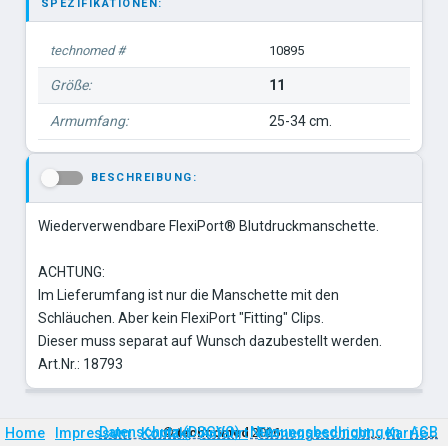
SPEZIFIKATIONEN:
technomed #
10895
Größe:
11
Armumfang:
25-34 cm.
BESCHREIBUNG:
-
Wiederverwendbare FlexiPort® Blutdruckmanschette.
ACHTUNG:
Im Lieferumfang ist nur die Manschette mit den
Schläuchen. Aber kein FlexiPort "Fitting" Clips.
Dieser muss separat auf Wunsch dazubestellt werden.
Art.Nr.: 18793
Firmengeschichte
Karriere
Datenschutz (DSGVO)
Nutzungsbedingungen
AGB
Home
Impressum
Kontakt
©
technomed
Anfahrt
2026