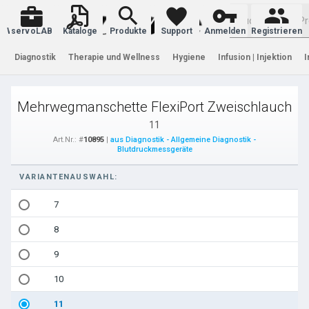
Warenkorb
servoLAB
Kataloge
Produkte
Support
Anmelden
Registrieren
Diagnostik
Therapie und Wellness
Hygiene
Infusion | Injektion
I
Mehrwegmanschette FlexiPort Zweischlauch
11
Art.Nr.: #
10895
|
aus Diagnostik - Allgemeine Diagnostik -
Blutdruckmessgeräte
VARIANTENAUSWAHL:
7
8
9
10
11