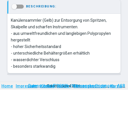
BESCHREIBUNG:
-
Kanülensammler (Gelb) zur Entsorgung von Spritzen,
Skalpelle und scharfen Instrumenten.
- aus umweltfreundlichen und langlebigen Polypropylen
hergestellt
- hoher Sicherheitsstandard
- unterschiedliche Behältergrößen erhältlich
- wasserdichter Verschluss
- besonders starkwandig
Firmengeschichte
Karriere
Datenschutz (DSGVO)
Nutzungsbedingungen
AGB
Home
Impressum
Kontakt
©
technomed
Anfahrt
2026