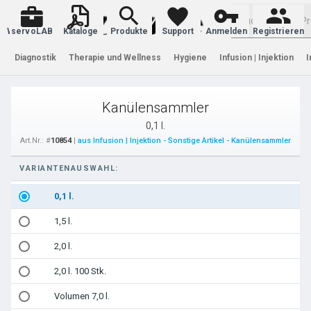
Warenkorb
servoLAB
Kataloge
Produkte
Support
Anmelden
Registrieren
Diagnostik
Therapie und Wellness
Hygiene
Infusion | Injektion
I
Kanülensammler
0,1 l.
Art.Nr.: #
10854
|
aus Infusion | Injektion - Sonstige Artikel - Kanülensammler
VARIANTENAUSWAHL:
0,1 l.
1,5 l.
2,0 l.
2,0 l. 100 Stk.
Volumen 7,0 l.