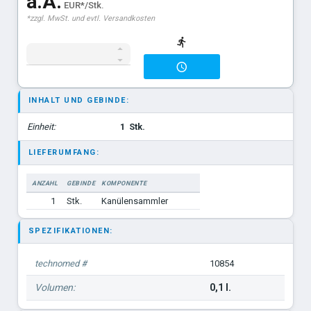
a.A.
EUR*/Stk.
*zzgl. MwSt. und evtl. Versandkosten
INHALT UND GEBINDE:
Einheit:
1
Stk.
LIEFERUMFANG:
ANZAHL
GEBINDE
KOMPONENTE
1
Stk.
Kanülensammler
SPEZIFIKATIONEN:
technomed #
10854
Volumen:
0,1 l.