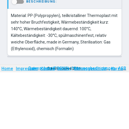
BESCHREIBUNG:
-
Material: PP (Polypropylen), teilkristalliner Thermoplast mit
sehr hoher Bruchfestigkeit, Wärmebeständigkeit kurz:
140°C, Wärmebeständigkeit dauernd: 100°C,
Kältebeständigkeit: -30°C, spülmaschinenfest, relativ
weiche Oberfläche, made in Germany, Sterilisation: Gas
(Ethylenoxid), chemisch (Formalin)
Firmengeschichte
Karriere
Datenschutz (DSGVO)
Nutzungsbedingungen
AGB
Home
Impressum
Kontakt
©
technomed
Anfahrt
2026