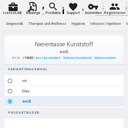
Warenkorb
servoLAB
Kataloge
Produkte
Support
Anmelden
Registrieren
Diagnostik
Therapie und Wellness
Hygiene
Infusion | Injektion
I
Nierentasse Kunststoff
weiß
Art.Nr.: #
10602
|
aus Laborbedarf - Verbrauchsmaterial - Nierenschalen
VARIANTENAUSWAHL:
rot
blau
weiß
PRODUKTBILDER: