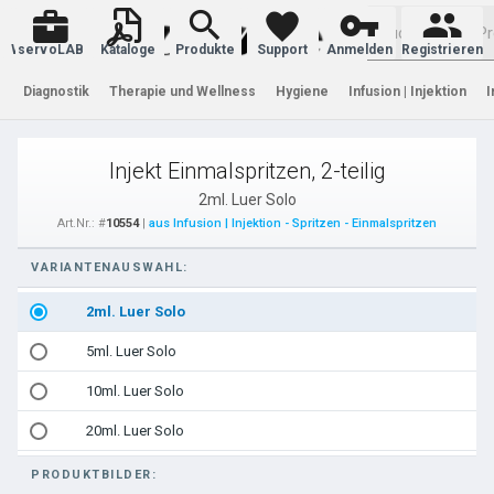
Warenkorb
servoLAB
Kataloge
Produkte
Support
Anmelden
Registrieren
Diagnostik
Therapie und Wellness
Hygiene
Infusion | Injektion
I
Injekt Einmalspritzen, 2-teilig
2ml. Luer Solo
Art.Nr.: #
10554
|
aus Infusion | Injektion - Spritzen - Einmalspritzen
VARIANTENAUSWAHL:
2ml. Luer Solo
5ml. Luer Solo
10ml. Luer Solo
20ml. Luer Solo
PRODUKTBILDER: