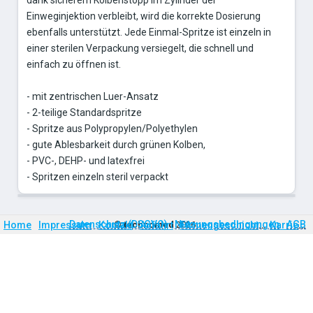
Einweginjektion verbleibt, wird die korrekte Dosierung
ebenfalls unterstützt. Jede Einmal-Spritze ist einzeln in
einer sterilen Verpackung versiegelt, die schnell und
einfach zu öffnen ist.
- mit zentrischen Luer-Ansatz
- 2-teilige Standardspritze
- Spritze aus Polypropylen/Polyethylen
- gute Ablesbarkeit durch grünen Kolben,
- PVC-, DEHP- und latexfrei
- Spritzen einzeln steril verpackt
Firmengeschichte
Karriere
Datenschutz (DSGVO)
Nutzungsbedingungen
AGB
Home
Impressum
Kontakt
©
technomed
Anfahrt
2026