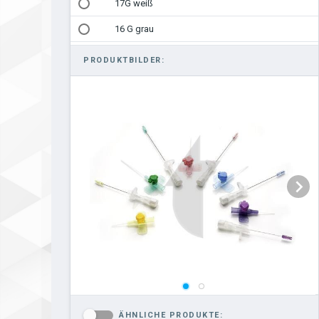
17G weiß
16 G grau
PRODUKTBILDER:
ÄHNLICHE PRODUKTE:
-