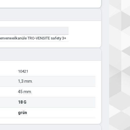
nenverweilkanüle TRO-VENSITE safety 3+
10421
1,3 mm.
45 mm.
18 G
grün