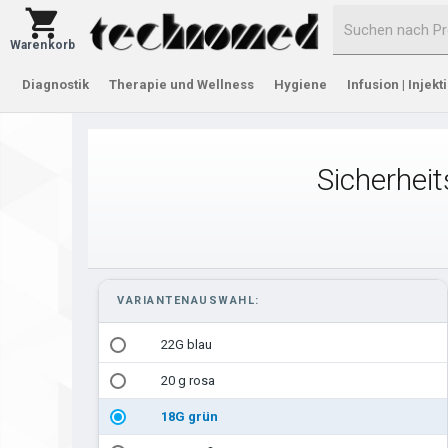
Warenkorb
Diagnostik
Therapie und Wellness
Hygiene
Infusion | Injekt
Sicherhei
VARIANTENAUSWAHL:
22G blau
20 g rosa
18G grün