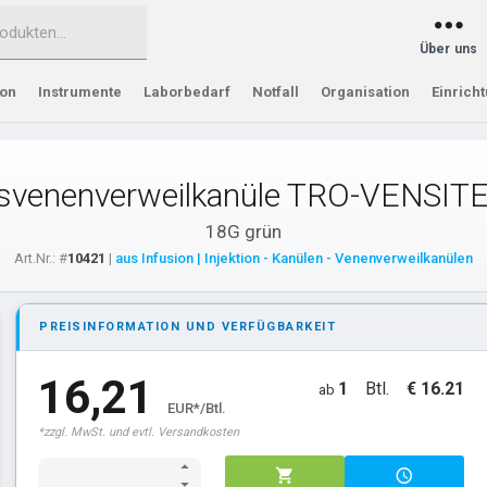
Über uns
ion
Instrumente
Laborbedarf
Notfall
Organisation
Einrich
tsvenenverweilkanüle TRO-VENSITE
18G grün
Art.Nr.: #
10421
|
aus Infusion | Injektion - Kanülen - Venenverweilkanülen
PREISINFORMATION UND VERFÜGBARKEIT
16,21
1
Btl.
€ 16.21
ab
EUR*/Btl.
*zzgl. MwSt. und evtl. Versandkosten