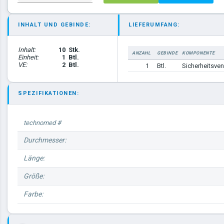
INHALT UND GEBINDE:
LIEFERUMFANG:
Inhalt:
10
Stk.
ANZAHL
GEBINDE
KOMPONENTE
Einheit:
1
Btl.
VE:
2
Btl.
1
Btl.
Sicherheitsve
SPEZIFIKATIONEN:
technomed #
Durchmesser:
Länge:
Größe:
Farbe: