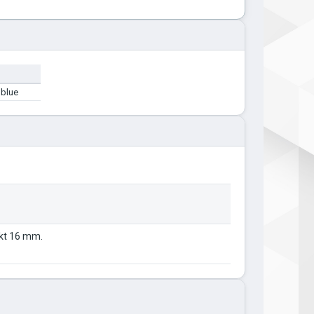
 blue
kt 16 mm.