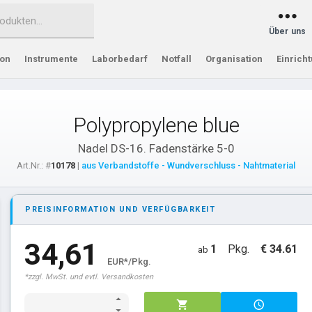
Über uns
ion
Instrumente
Laborbedarf
Notfall
Organisation
Einrich
Polypropylene blue
Nadel DS-16. Fadenstärke 5-0
Art.Nr.: #
10178
|
aus Verbandstoffe - Wundverschluss - Nahtmaterial
PREISINFORMATION UND VERFÜGBARKEIT
34,61
1
Pkg.
€ 34.61
ab
EUR*/Pkg.
*zzgl. MwSt. und evtl. Versandkosten